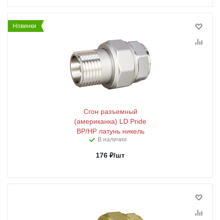
Новинки
Сгон разъемный
(американка) LD Pride
ВР/НР латунь никель
В наличии
176
₽
/шт