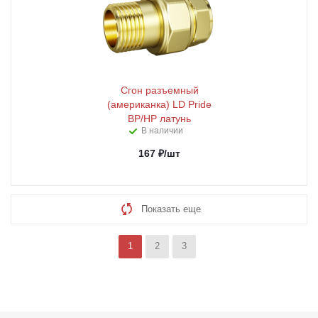
Сгон разъемный
(американка) LD Pride
ВР/НР латунь
В наличии
167
₽
/шт
Показать еще
1
2
3