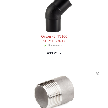
Отвод 45 ПЭ100
SDR11/SDR17
В наличии
433
₽
/шт