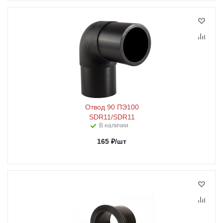
Отвод 90 ПЭ100
SDR11/SDR11
В наличии
165
₽
/шт