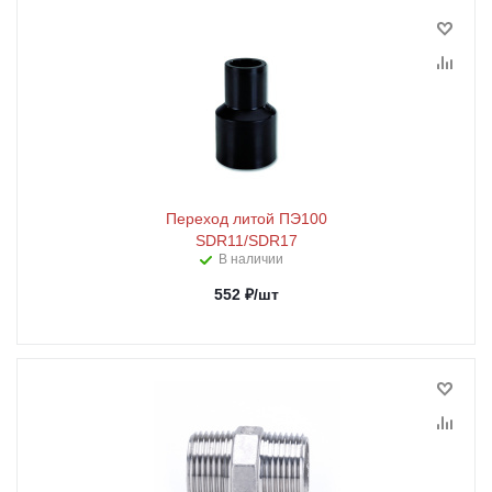
Переход литой ПЭ100
SDR11/SDR17
В наличии
552
₽
/шт