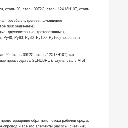
ун, сталь 20, сталь 09Г2С, сталь 12Х18Н10Т, сталь
ная, резьба внутренняя, фланцевое
вое присоединение);
ные, двухсоставные, трехсоставные);
, Ру40, Ру63, Ру80, Ру100, Ру160) позволяют
ль 20, сталь 09Г2С, сталь 12Х18Н10Т) как
овые производства GENEBRE (латунь, сталь AISI
предотвращение обратного потока рабочей среды.
бопровод и все его элементы (насосы, счетчики,