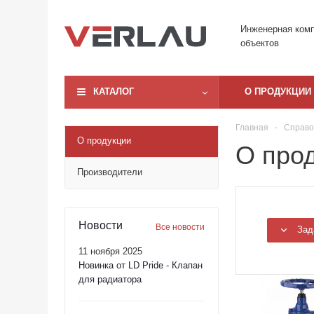
Инженерная ком
объектов
КАТАЛОГ
О ПРОДУКЦИИ
Главная
-
Справо
О продукции
О про
Производители
Новости
Все новости
Зад
11 ноября 2025
Новинка от LD Pride - Клапан
для радиатора