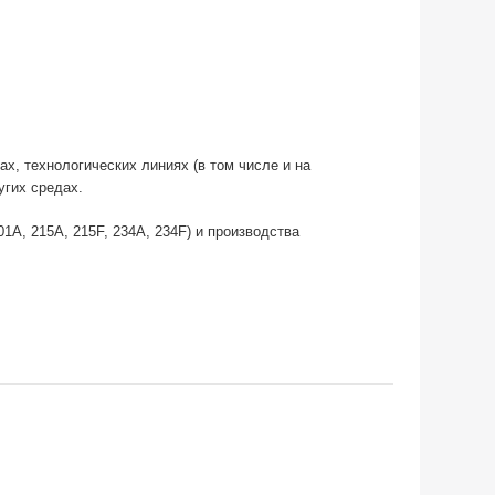
х, технологических линиях (в том числе и на
угих средах.
1А, 215А, 215F, 234А, 234F) и производства