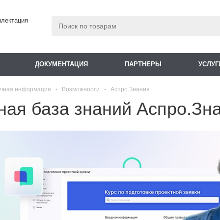
плектация
ДОКУМЕНТАЦИЯ
ПАРТНЕРЫ
УСЛУГ
чная информация
-
Возможности
-
Аспро.Знания
ная база знаний Аспро.Зн