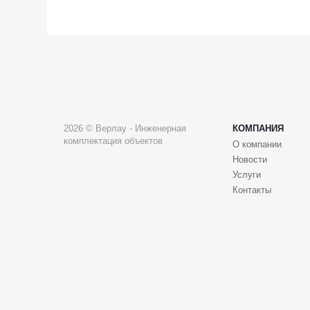
2026 © Верлау - Инженерная
КОМПАНИЯ
комплектация объектов
О компании
Новости
Услуги
Контакты
Этот веб-сайт использует файлы cookie, чтобы вы могли максимально э
Выберите настройки cookie
Минимальные
Аналитические/Функциональные