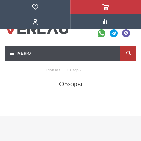
+7 (831) 224-88-47
МЕНЮ
Главная
-
Обзоры
-
-
Обзоры