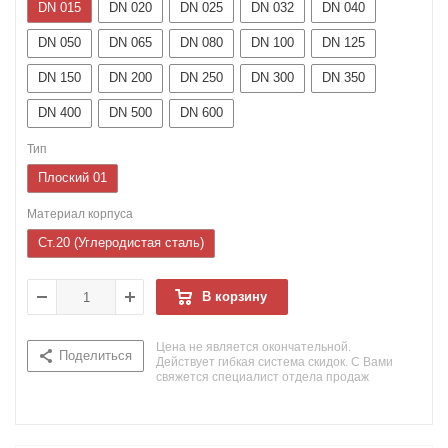
DN 015
DN 020
DN 025
DN 032
DN 040
DN 050
DN 065
DN 080
DN 100
DN 125
DN 150
DN 200
DN 250
DN 300
DN 350
DN 400
DN 500
DN 600
Тип
Плоский 01
Материал корпуса
Ст.20 (Углеродистая сталь)
В корзину
Цена не является окончательной.
Поделиться
Действует гибкая система скидок. С Вами
свяжется специалист отдела продаж