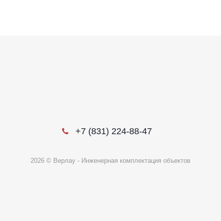
+7 (831) 224-88-47
2026 © Верлау - Инженерная комплектация объектов
Этот веб-сайт использует файлы cookie, чтобы вы могли максимально
эффективно использовать наш веб-сайт.
Выберите настройки cookie
Минимальные
Аналитические/Функциональные