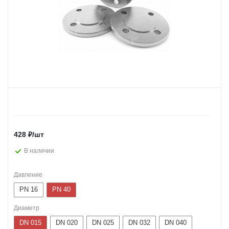
428
₽
/шт
В наличии
Давление
PN 16
PN 40
Диаметр
DN 015
DN 020
DN 025
DN 032
DN 040