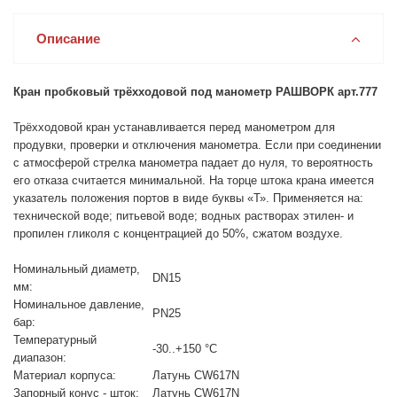
Описание
Кран пробковый трёхходовой под манометр РАШВОРК арт.777
Трёхходовой кран устанавливается перед манометром для
продувки, проверки и отключения манометра. Если при соединении
с атмосферой стрелка манометра падает до нуля, то вероятность
его отказа считается минимальной. На торце штока крана имеется
указатель положения портов в виде буквы «Т». Применяется на:
технической воде; питьевой воде; водных растворах этилен- и
пропилен гликоля с концентрацией до 50%, сжатом воздухе.
Номинальный диаметр,
DN15
мм:
Номинальное давление,
PN25
бар:
Температурный
-30..+150 °С
диапазон:
Материал корпуса:
Латунь CW617N
Запорный конус - шток:
Латунь CW617N