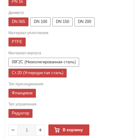
PN 16
Диаметр
DN 065
DN 100
DN 150
DN 200
Материал уплотнения
PTFE
Материал корпуса
09Г2С (Низколегированная сталь)
Ст.20 (Углеродистая сталь)
Тип присоединения
Фланцевое
Тип управления
Редуктор
В корзину