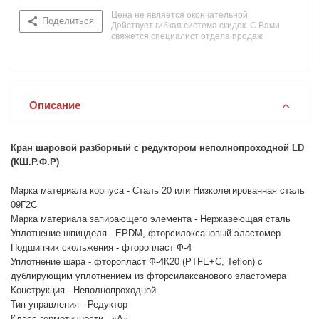
Цена не является окончательной.
Поделиться
Действует гибкая система скидок. С Вами
свяжется специалист отдела продаж
Описание
Кран шаровой разборный с редуктором неполнопроходной LD
(КШ.Р.Ф.Р)
Марка материала корпуса - Сталь 20 или Низколегированная сталь
09Г2С
Марка материала запирающего элемента - Нержавеющая сталь
Уплотнение шпинделя - EPDM, фторсилоксановый эластомер
Подшипник скольжения - фторопласт Ф-4
Уплотнение шара - фторопласт Ф-4К20 (PTFE+C, Teflon) с
дублирующим уплотнением из фторсилаксанового эластомера
Конструкция - Неполнопроходной
Тип управления - Редуктор
Класс герметичности - «А»