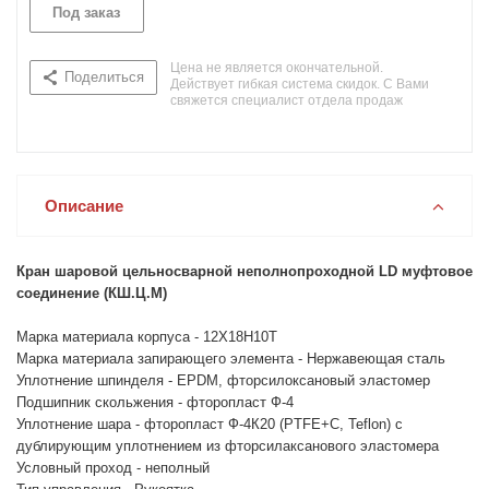
Под заказ
Цена не является окончательной.
Поделиться
Действует гибкая система скидок. С Вами
свяжется специалист отдела продаж
Описание
Кран шаровой цельносварной неполнопроходной LD муфтовое
соединение (КШ.Ц.М)
Марка материала корпуса - 12Х18Н10Т
Марка материала запирающего элемента - Нержавеющая сталь
Уплотнение шпинделя - EPDM, фторсилоксановый эластомер
Подшипник скольжения - фторопласт Ф-4
Уплотнение шара - фторопласт Ф-4К20 (PTFE+C, Teflon) с
дублирующим уплотнением из фторсилаксанового эластомера
Условный проход - неполный