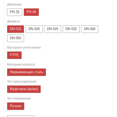
Давление
PN 25
PN 40
Диаметр
DN 015
DN 020
DN 025
DN 032
DN 040
DN 050
Материал уплотнения
PTFE
Материал корпуса
Нержавеющая сталь
Тип присоединения
Муфтовое (вн/вн)
Тип управления
Ручное