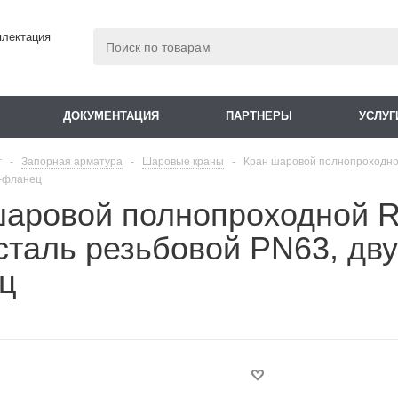
плектация
ДОКУМЕНТАЦИЯ
ПАРТНЕРЫ
УСЛУГ
г
-
Запорная арматура
-
Шаровые краны
-
Кран шаровой полнопроходно
O-фланец
шаровой полнопроходной
сталь резьбовой PN63, дву
ц