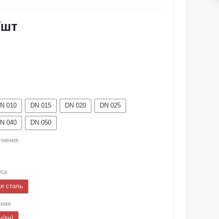
/шт
N 010
DN 015
DN 020
DN 025
N 040
DN 050
тнения
уса
я сталь
ения
н/вн)