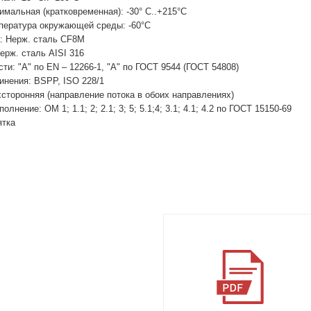
мальная (кратковременная): -30° С..+215°С
ература окружающей среды: -60°С
: Нерж. сталь CF8M
ерж. сталь AISI 316
ти: "А" по EN – 12266-1, "А" по ГОСТ 9544 (ГОСТ 54808)
инения: BSPP, ISO 228/1
хсторонняя (направление потока в обоих направлениях)
лнение: ОМ 1; 1.1; 2; 2.1; 3; 5; 5.1;4; 3.1; 4.1; 4.2 по ГОСТ 15150-69
ятка