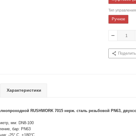
Тип управления
Ручное
Поделить
Характеристики
лнопроходной RUSHWORK 7015 нерж. сталь резьбовой PN63, двухсо
етр, мм: DN8-100
ение, бар: PN63
ая: -25° С..+180°С