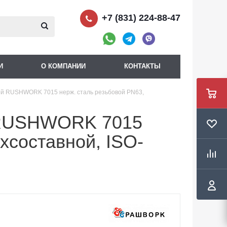
+7 (831) 224-88-47
И
О КОМПАНИИ
КОНТАКТЫ
й RUSHWORK 7015 нерж. сталь резьбовой PN63,
 RUSHWORK 7015
хсоставной, ISO-