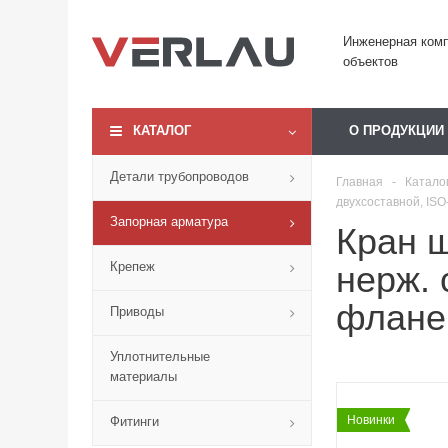
Инженерная ком
объектов
КАТАЛОГ
О ПРОДУКЦИИ
Детали трубопроводов
Главная
-
Катало
двухсоставной, IS
Запорная арматура
Кран 
Крепеж
нерж. 
флане
Приводы
Уплотнительные
материалы
Новинки
Фитинги