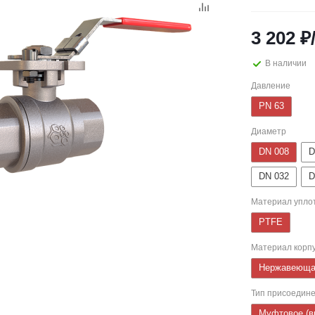
3 202
₽
В наличии
Давление
PN 63
Диаметр
DN 008
D
DN 032
D
Материал упло
PTFE
Материал корп
Нержавеюща
Тип присоедин
Муфтовое (в