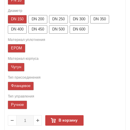
PN 10
Диаметр
DN 150
DN 200
DN 250
DN 300
DN 350
DN 400
DN 450
DN 500
DN 600
Материал уплотнения
EPDM
Материал корпуса
Чугун
Тип присоединения
Фланцевое
Тип управления
Ручное
В корзину