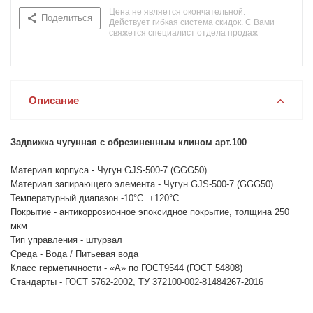
Цена не является окончательной.
Поделиться
Действует гибкая система скидок. С Вами
свяжется специалист отдела продаж
Описание
Задвижка чугунная с обрезиненным клином арт.100
Материал корпуса - Чугун GJS-500-7 (GGG50)
Материал запирающего элемента - Чугун GJS-500-7 (GGG50)
Температурный диапазон -10°С..+120°С
Покрытие - антикоррозионное эпоксидное покрытие, толщина 250
мкм
Тип управления - штурвал
Среда - Вода / Питьевая вода
Класс герметичности - «А» по ГОСТ9544 (ГОСТ 54808)
Стандарты - ГОСТ 5762-2002, ТУ 372100-002-81484267-2016